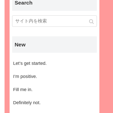
Search
New
Let’s get started.
I’m positive.
Fill me in.
Definitely not.