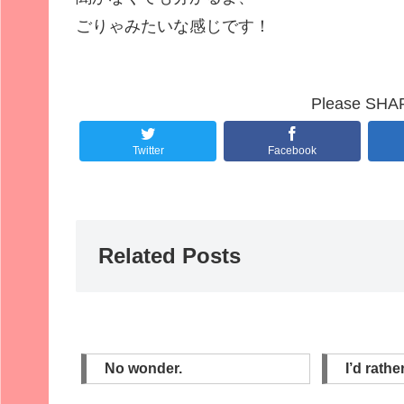
ごりゃみたいな感じです！
Please SHARE
Twitter
Facebook
Related Posts
No wonder.
I’d rathe