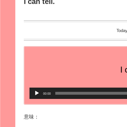
I can tell.
Today
I 
音
00:00
声
プ
意味：
レ