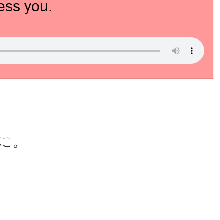
ess you.
に。