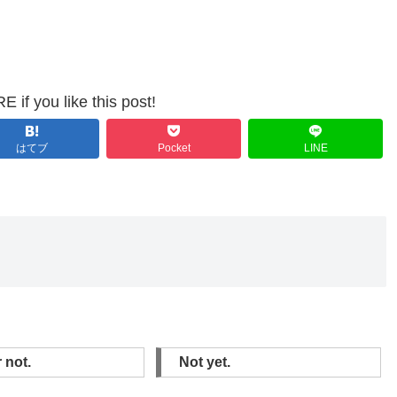
 if you like this post!
はてブ
Pocket
LINE
r not.
Not yet.