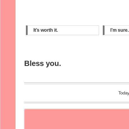
It’s worth it.
I’m sure.
Bless you.
Today