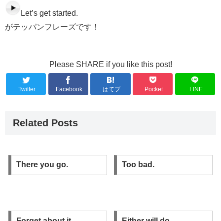
Let’s get started.
がテッパンフレーズです！
Please SHARE if you like this post!
Twitter
Facebook
はてブ
Pocket
LINE
Related Posts
There you go.
Too bad.
Forget about it.
Either will do.