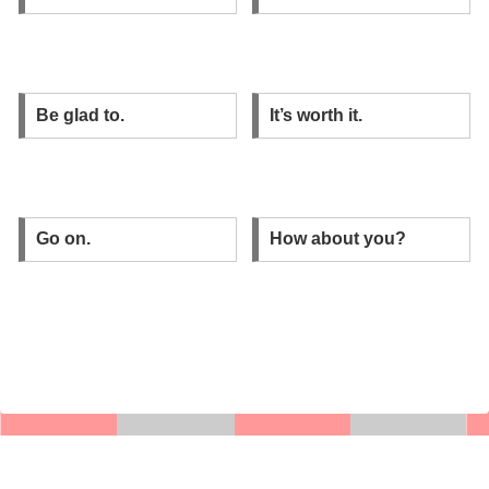
Be glad to.
It’s worth it.
Go on.
How about you?