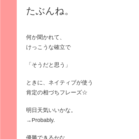
ヤ
たぶんね。
ー
何か聞かれて、
けっこうな確立で
「そうだと思う」
ときに、ネイティブが使う
肯定の相づちフレーズ☆
明日天気いいかな。
→
Probably.
優勝できるかな。