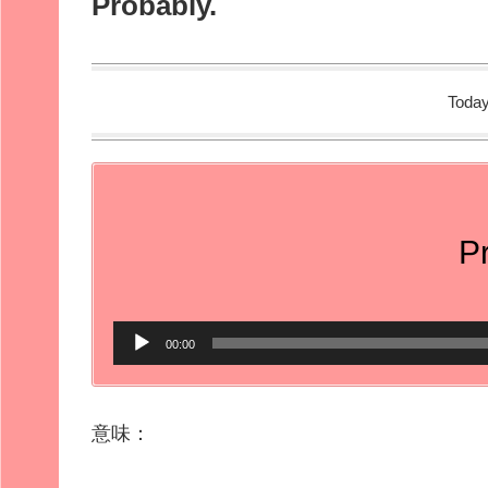
Probably.
Today
P
音
00:00
声
プ
意味：
レ
ー