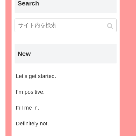
Search
New
Let’s get started.
I’m positive.
Fill me in.
Definitely not.