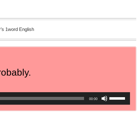
’s 1word English
robably.
ボ
00:00
リ
ュ
ー
ム