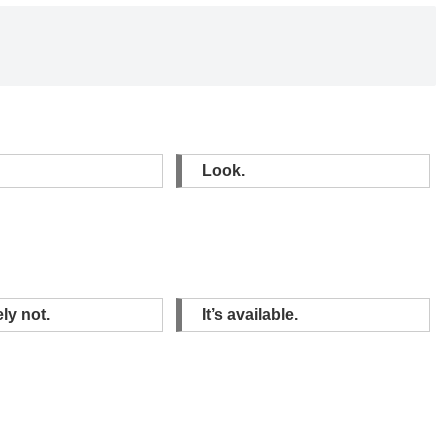
Look.
ly not.
It’s available.