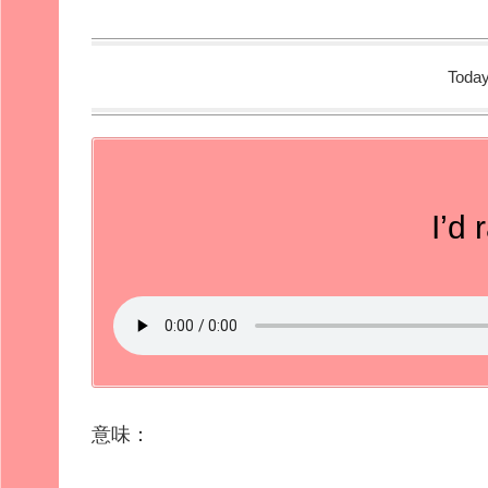
Today
I’d 
意味：