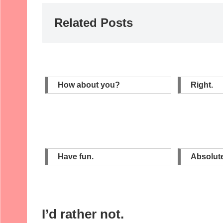
Related Posts
How about you?
Right.
Have fun.
Absolute
I’d rather not.